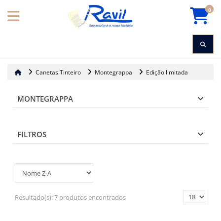
0
Canetas Tinteiro
Montegrappa
Edição limitada
MONTEGRAPPA
FILTROS
Resultado(s):
7 produtos encontrados