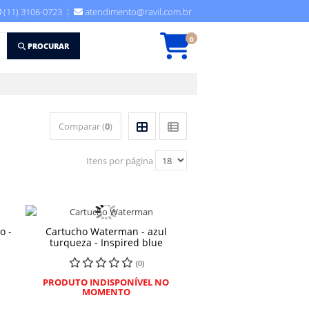
(11) 3106-0723
atendimento@ravil.com.br
0
PROCURAR
Comparar (
0
)
Itens por página
o -
Cartucho Waterman - azul
turqueza - Inspired blue
(0)
PRODUTO INDISPONÍVEL NO
MOMENTO