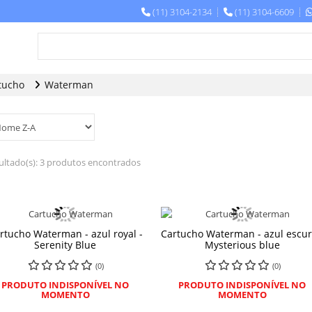
(11) 3104-2134
(11) 3104-6609
tucho
Waterman
ultado(s):
3 produtos encontrados
rtucho Waterman - azul royal -
Cartucho Waterman - azul escur
Serenity Blue
Mysterious blue
(0)
(0)
PRODUTO INDISPONÍVEL NO
PRODUTO INDISPONÍVEL NO
MOMENTO
MOMENTO