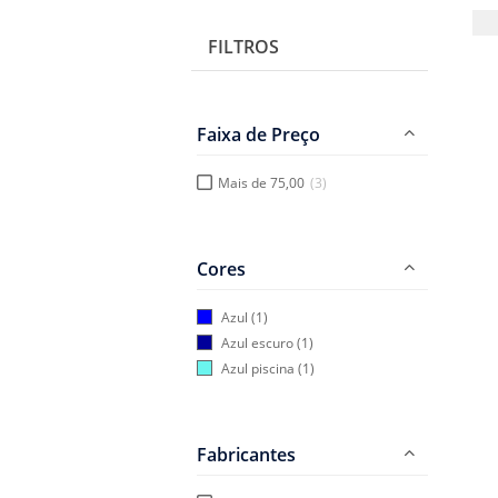
Platinum
FILTROS
Sheaffer
Waterman
Faixa de Preço
Mais de 75,00
(3)
Cores
Azul
(1)
Azul escuro
(1)
Azul piscina
(1)
Fabricantes