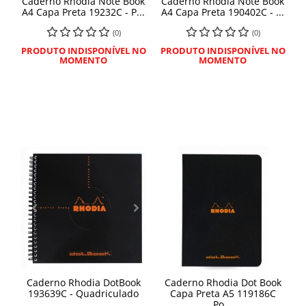
Caderno Rhodia Note Book
Caderno Rhodia Note Book
A4 Capa Preta 19232C - P...
A4 Capa Preta 190402C - ...
(0)
(0)
PRODUTO INDISPONÍVEL NO
PRODUTO INDISPONÍVEL NO
MOMENTO
MOMENTO
Caderno Rhodia DotBook
Caderno Rhodia Dot Book
193639C - Quadriculado
Capa Preta A5 119186C
Po...