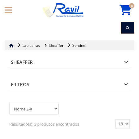
0
Lapiseiras
Sheaffer
Sentinel
SHEAFFER
FILTROS
Resultado(s):
3 produtos encontrados