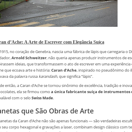
an d’Ache: A Arte de Escrever com Elegância Suíça
1915, no coração de Genebra, nascia uma fábrica de lápis que carregaria o DN
dador,
Arnold Schweitzer
, não queria apenas produzir instrumentos de esc
pirassem ideias, que transformassem o ato de escrever em uma experiência 
e que ecoava arte e história:
Caran d’Ache
, inspirado no pseudônimo do i
ivava da palavra russa
karandash
, que significa “lápis”.
de então, a Caran d’Ache se tornou sinônimo de excelência, tradição e inov
hocolates, ela se firmou como
a única fabricante suíça de instrumentos 
balável com o selo
Swiss Made
.
anetas que São Obras de Arte
canetas da Caran d’Ache não são apenas funcionais — são verdadeiras escu
 seu corpo hexagonal e gravações a laser, combinam design clássico com tec