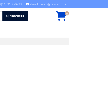
(11) 3106-0723
atendimento@ravil.com.br
0
PROCURAR