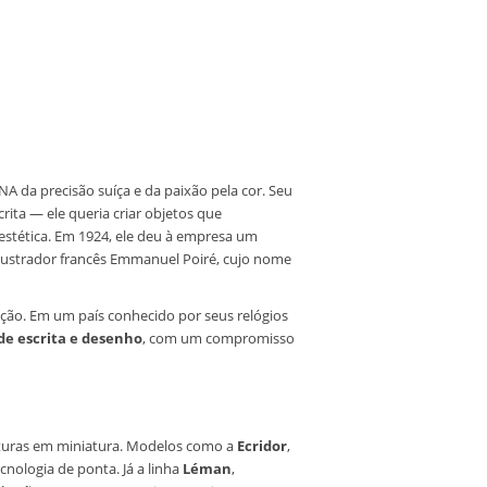
A da precisão suíça e da paixão pela cor. Seu
rita — ele queria criar objetos que
estética. Em 1924, ele deu à empresa um
lustrador francês Emmanuel Poiré, cujo nome
ação. Em um país conhecido por seus relógios
de escrita e desenho
, com um compromisso
lturas em miniatura. Modelos como a
Ecridor
,
nologia de ponta. Já a linha
Léman
,