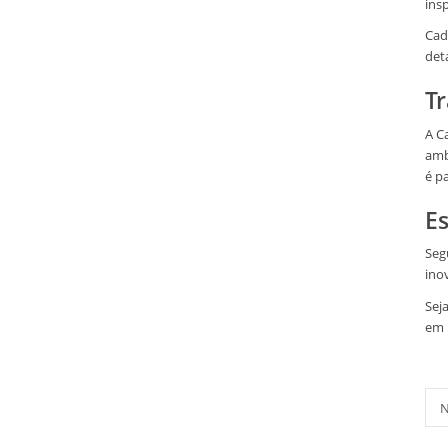
ins
Cad
det
T
A C
amb
é pa
E
Seg
ino
Sej
em 