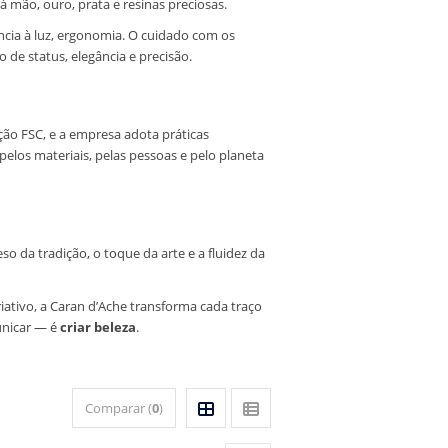
 mão, ouro, prata e resinas preciosas.
ência à luz, ergonomia. O cuidado com os
de status, elegância e precisão.
ção FSC, e a empresa adota práticas
los materiais, pelas pessoas e pelo planeta
o da tradição, o toque da arte e a fluidez da
ativo, a Caran d’Ache transforma cada traço
unicar — é
criar beleza
.
Comparar (
0
)