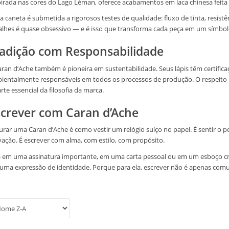
pirada nas cores do Lago Léman, oferece acabamentos em laca chinesa feita à
a caneta é submetida a rigorosos testes de qualidade: fluxo de tinta, resist
alhes é quase obsessivo — e é isso que transforma cada peça em um símbolo 
radição com Responsabilidade
aran d’Ache também é pioneira em sustentabilidade. Seus lápis têm certifica
ientalmente responsáveis em todos os processos de produção. O respeito pe
rte essencial da filosofia da marca.
screver com Caran d’Ache
urar uma Caran d’Ache é como vestir um relógio suíço no papel. É sentir o pes
vação. É escrever com alma, com estilo, com propósito.
a em uma assinatura importante, em uma carta pessoal ou em um esboço cri
uma expressão de identidade. Porque para ela, escrever não é apenas com