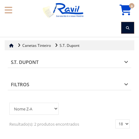
0
Canetas Tinteiro
S.T. Dupont
S.T. DUPONT
FILTROS
Resultado(s):
2 produtos encontrados