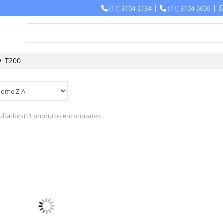
(11) 3104-2134
(11) 3104-6609
T200
ultado(s):
1 produtos encontrados