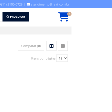
(11) 3106-0723
atendimento@ravil.com.br
0
PROCURAR
Comparar (
0
)
Itens por página