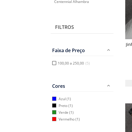
Centennial Alhambra
Centennial Skeleton
Dragon
FILTROS
X450
Jin
Faixa de Preço
100,00 a 250,00
(5)
Cores
Azul
(1)
Preto
(1)
Verde
(1)
Vermelho
(1)