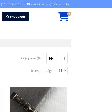
(11) 3106-0723
atendimento@ravil.com.br
0
PROCURAR
Comparar (
0
)
Itens por página