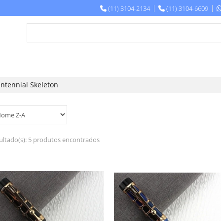
(11) 3104-2134
(11) 3104-6609
ntennial Skeleton
ultado(s):
5 produtos encontrados