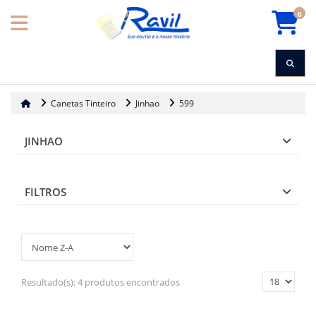
0
Canetas Tinteiro
Jinhao
599
JINHAO
FILTROS
Resultado(s):
4 produtos encontrados