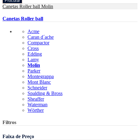
Procurar
Canetas Roller ball
Molin
Canetas Roller ball
Acme
Caran d´ache
Compactor
Cross
Edding
Lamy
Molin
Parker
Montegrappa
Mont Blanc
Schneider
Spalding & Bross
Sheaffer
Waterman
Wörther
Filtros
Faixa de Preço