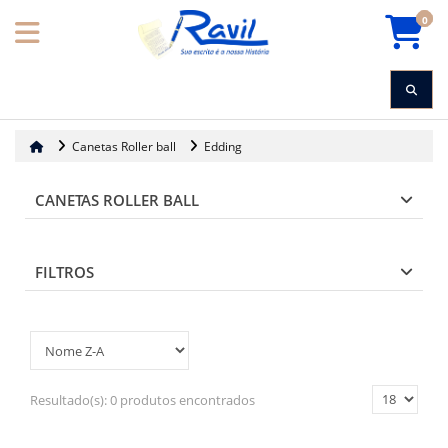
0
Canetas Roller ball
Edding
CANETAS ROLLER BALL
FILTROS
Resultado(s):
0 produtos encontrados