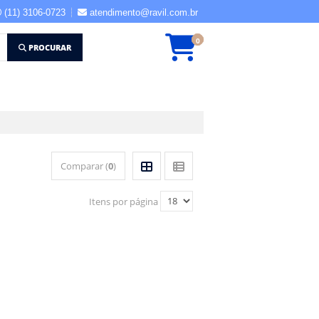
(11) 3106-0723
atendimento@ravil.com.br
0
PROCURAR
Comparar (
0
)
Itens por página