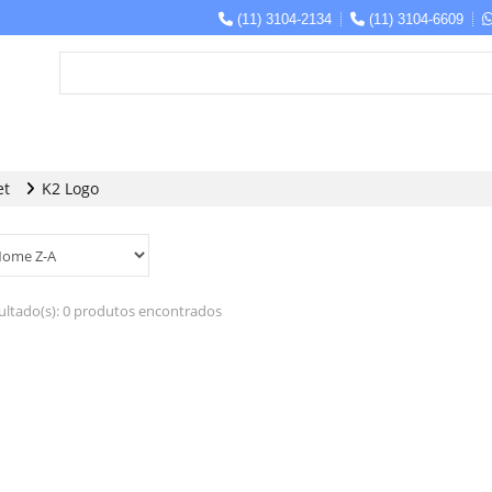
(11) 3104-2134
(11) 3104-6609
et
K2 Logo
ultado(s):
0 produtos encontrados