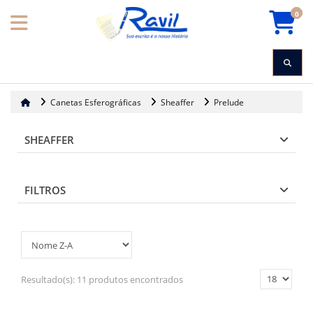
0
Canetas Esferográficas
Sheaffer
Prelude
SHEAFFER
FILTROS
Resultado(s):
11 produtos encontrados