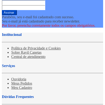
Assinar
Parabéns, seu e-mail foi cadastrado com sucesso.
Seu e-mail já está cadastrado para receber newsletter.
Por favor, preencha corretamente todos os campos obrigatórios.
Institucional
Política de Privacidade e Cookies
Sobre Ravil Canetas
Central de atendimento
Serviços
Ouvidoria
Meus Pedidos
Meu Cadastro
Dúvidas Frequentes