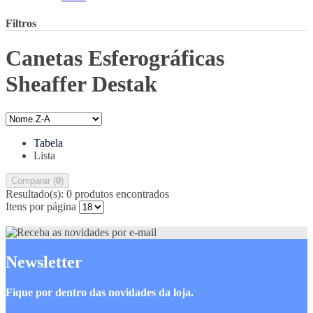
Filtros
Canetas Esferográficas
Sheaffer Destak
Tabela
Lista
Comparar (
0
)
Resultado(s):
0 produtos encontrados
Itens por página
Newsletter
Fique por dentro das novidades da loja.