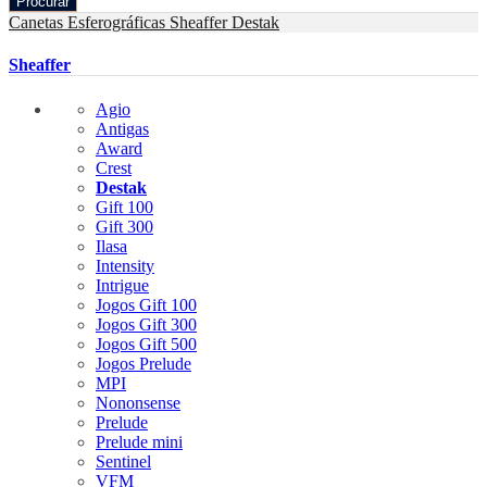
Procurar
Canetas Esferográficas
Sheaffer
Destak
Sheaffer
Agio
Antigas
Award
Crest
Destak
Gift 100
Gift 300
Ilasa
Intensity
Intrigue
Jogos Gift 100
Jogos Gift 300
Jogos Gift 500
Jogos Prelude
MPI
Nononsense
Prelude
Prelude mini
Sentinel
VFM