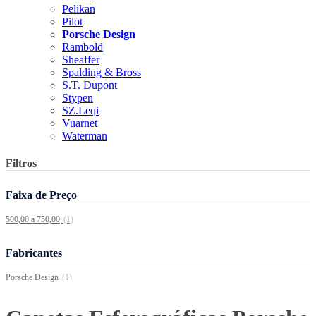
Pelikan
Pilot
Porsche Design
Rambold
Sheaffer
Spalding & Bross
S.T. Dupont
Stypen
SZ.Leqi
Vuarnet
Waterman
Filtros
Faixa de Preço
500,00 a 750,00
(1)
Fabricantes
Porsche Design
(1)