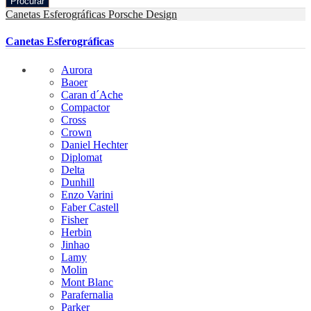
Procurar
Canetas Esferográficas
Porsche Design
Canetas Esferográficas
Aurora
Baoer
Caran d´Ache
Compactor
Cross
Crown
Daniel Hechter
Diplomat
Delta
Dunhill
Enzo Varini
Faber Castell
Fisher
Herbin
Jinhao
Lamy
Molin
Mont Blanc
Parafernalia
Parker