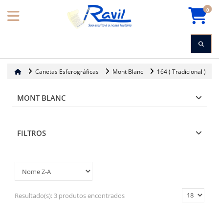
0
Canetas Esferográficas
Mont Blanc
164 ( Tradicional )
MONT BLANC
FILTROS
Resultado(s):
3 produtos encontrados