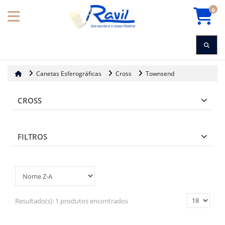
0
Canetas Esferográficas
Cross
Townsend
CROSS
FILTROS
Resultado(s):
1 produtos encontrados