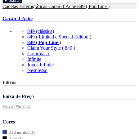
Procurar
Canetas Esferográficas
Caran d´Ache
849 ( Pop Line )
Caran d´Ache
849 (clássica)
849 ( Limited e Special Edition )
849 ( Pop Line )
Claim Your Style ( 849 )
Colormat-x
Infinite
Jogos Infinite
Nespresso
Filtros
Faixa de Preço
Mais de 250,00
(4)
Cores
Azul metálico
(1)
Preto
(1)