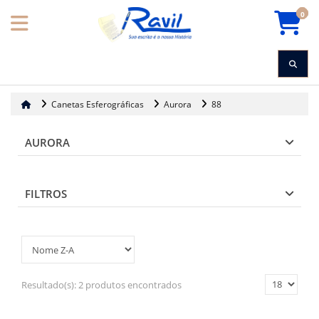
0
Canetas Esferográficas
Aurora
88
AURORA
FILTROS
Resultado(s):
2 produtos encontrados